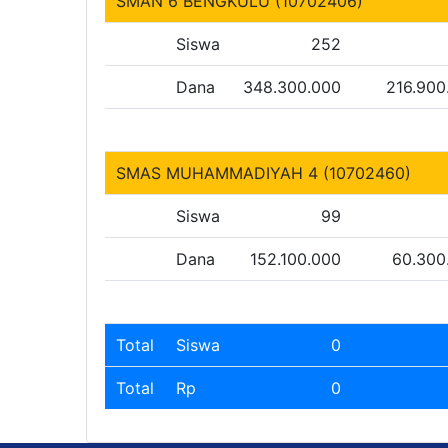
SMAN 6 BENGKULU (10702406)
Siswa
252
Dana
348.300.000
216.900
SMAS MUHAMMADIYAH 4 (10702460)
Siswa
99
Dana
152.100.000
60.300
Total
Siswa
0
Total
Rp
0