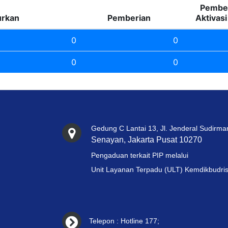
Pember
urkan
Pemberian
Aktivas
0
0
0
0
Gedung C Lantai 13, Jl. Jenderal Sudirma
Senayan, Jakarta Pusat 10270
Pengaduan terkait PIP melalui
Unit Layanan Terpadu (ULT) Kemdikbudris
Telepon : Hotline 177;