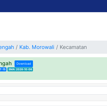
Tengah
Kab. Morowali
Kecamatan
engah
Download
7-15
SMA: 2026-10-06