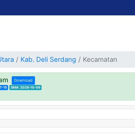
Utara
Kab. Deli Serdang
Kecamatan
akam
Download
7-15
SMA: 2026-10-06