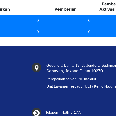
Pember
urkan
Pemberian
Aktivas
0
0
0
0
Gedung C Lantai 13, Jl. Jenderal Sudirma
Senayan, Jakarta Pusat 10270
Pengaduan terkait PIP melalui
Unit Layanan Terpadu (ULT) Kemdikbudris
Telepon : Hotline 177;