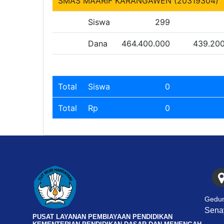
SMAS MAARIF KARANGAWEN (20319304)
Siswa
299
Dana
464.400.000
439.20
Total
Siswa
0
Total
Rp
0
Gedun
Senay
PUSAT LAYANAN PEMBIAYAAN PENDIDIKAN