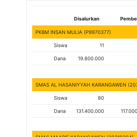
Disalurkan
Pembe
PKBM INSAN MULIA (P9970377)
Siswa
11
Dana
19.800.000
SMAS AL HASANIYYAH KARANGAWEN (203
Siswa
80
Dana
131.400.000
117.00