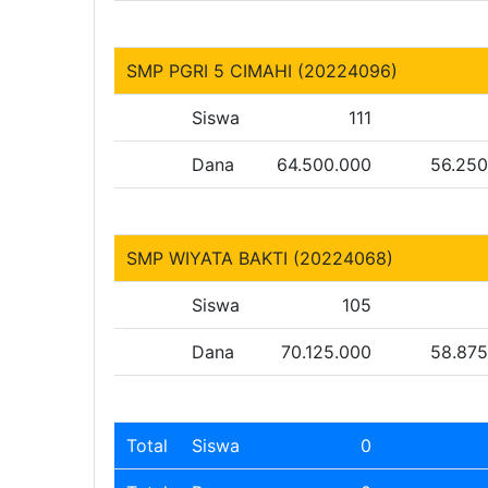
SMP PGRI 5 CIMAHI (20224096)
Siswa
111
Dana
64.500.000
56.250
SMP WIYATA BAKTI (20224068)
Siswa
105
Dana
70.125.000
58.875
Total
Siswa
0