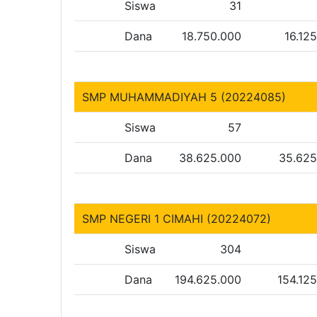
Siswa
31
Dana
18.750.000
16.12
SMP MUHAMMADIYAH 5 (20224085)
Siswa
57
Dana
38.625.000
35.625
SMP NEGERI 1 CIMAHI (20224072)
Siswa
304
Dana
194.625.000
154.12