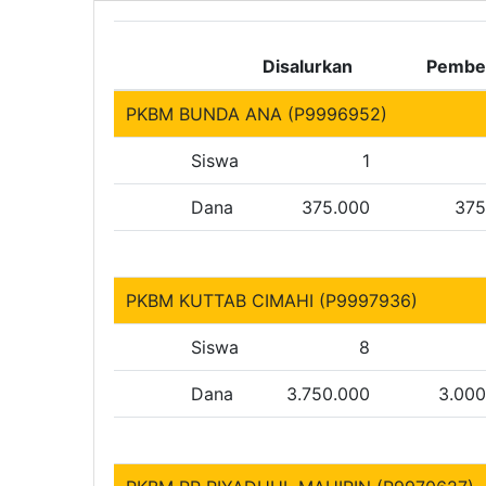
Disalurkan
Pembe
PKBM BUNDA ANA (P9996952)
Siswa
1
Dana
375.000
375
PKBM KUTTAB CIMAHI (P9997936)
Siswa
8
Dana
3.750.000
3.000