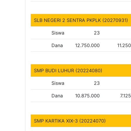
SLB NEGERI 2 SENTRA PKPLK (20270931)
Siswa
23
Dana
12.750.000
11.25
SMP BUDI LUHUR (20224080)
Siswa
23
Dana
10.875.000
7.12
SMP KARTIKA XIX-3 (20224070)