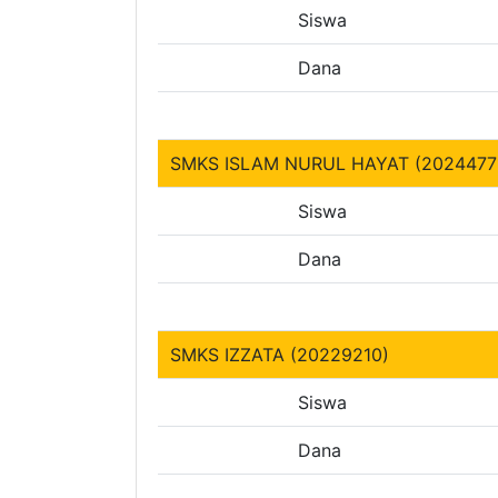
Siswa
Dana
SMKS ISLAM NURUL HAYAT (2024477
Siswa
Dana
SMKS IZZATA (20229210)
Siswa
Dana