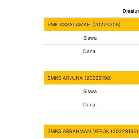
Disalu
SMK ASSALAMAH (20229209)
Siswa
Dana
SMKS ARJUNA (20229198)
Siswa
Dana
SMKS ARRAHMAN DEPOK (20229196)