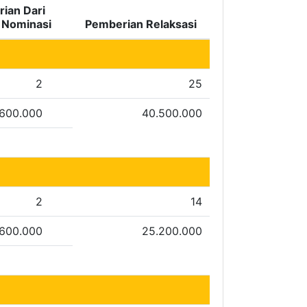
ian Dari
i Nominasi
Pemberian Relaksasi
2
25
.600.000
40.500.000
2
14
.600.000
25.200.000