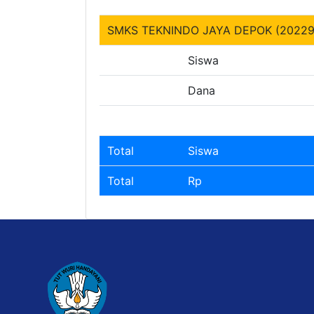
SMKS TEKNINDO JAYA DEPOK (20229
Siswa
Dana
Total
Siswa
Total
Rp