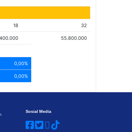
18
32
.400.000
55.800.000
0,00%
0,00%
Sosial Media
n