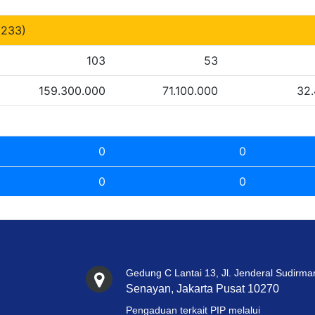
233)
103
53
159.300.000
71.100.000
32
0
0
0
0
Gedung C Lantai 13, Jl. Jenderal Sudirma
Senayan, Jakarta Pusat 10270
Pengaduan terkait PIP melalui