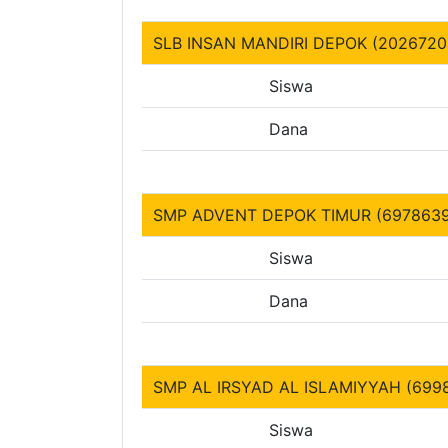
SLB INSAN MANDIRI DEPOK (2026720
Siswa
Dana
SMP ADVENT DEPOK TIMUR (6978639
Siswa
Dana
SMP AL IRSYAD AL ISLAMIYYAH (699
Siswa