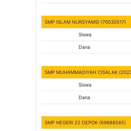
SMP ISLAM NURSYAMSI (70030517)
Siswa
Dana
SMP MUHAMMADIYAH CISALAK (202
Siswa
Dana
SMP NEGERI 22 DEPOK (69888585)