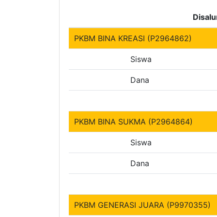
Disalu
PKBM BINA KREASI (P2964862)
Siswa
Dana
PKBM BINA SUKMA (P2964864)
Siswa
Dana
PKBM GENERASI JUARA (P9970355)