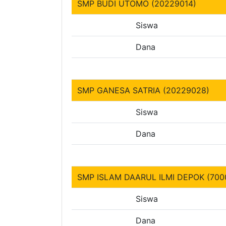
SMP BUDI UTOMO (20229014)
Siswa
Dana
SMP GANESA SATRIA (20229028)
Siswa
Dana
SMP ISLAM DAARUL ILMI DEPOK (700
Siswa
Dana