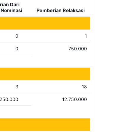
ian Dari
i Nominasi
Pemberian Relaksasi
0
1
0
750.000
3
18
.250.000
12.750.000