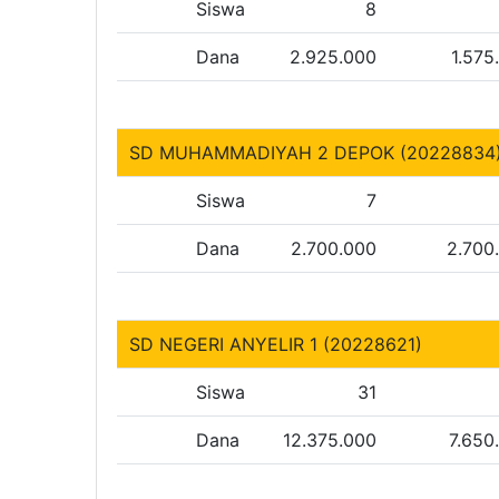
Siswa
8
Dana
2.925.000
1.575
SD MUHAMMADIYAH 2 DEPOK (20228834
Siswa
7
Dana
2.700.000
2.700
SD NEGERI ANYELIR 1 (20228621)
Siswa
31
Dana
12.375.000
7.650