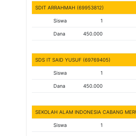
SDIT ARRAHMAH (69953812)
Siswa
1
Dana
450.000
SDS IT SAID YUSUF (69769405)
Siswa
1
Dana
450.000
SEKOLAH ALAM INDONESIA CABANG MER
Siswa
1