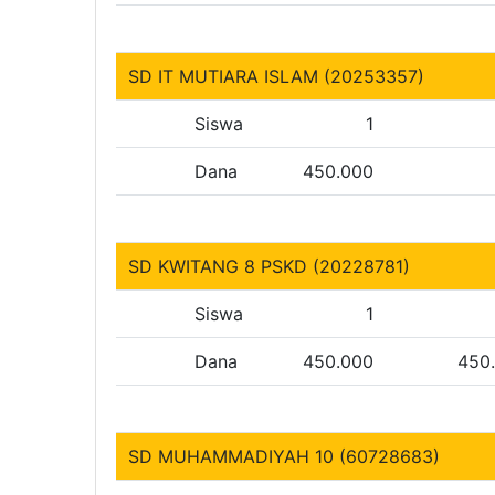
SD IT MUTIARA ISLAM (20253357)
Siswa
1
Dana
450.000
SD KWITANG 8 PSKD (20228781)
Siswa
1
Dana
450.000
450
SD MUHAMMADIYAH 10 (60728683)