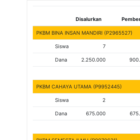
Disalurkan
Pember
PKBM BINA INSAN MANDIRI (P2965527)
Siswa
7
Dana
2.250.000
900
PKBM CAHAYA UTAMA (P9952445)
Siswa
2
Dana
675.000
675