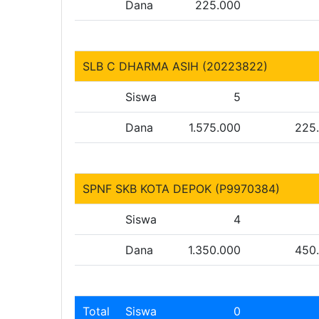
Dana
225.000
SLB C DHARMA ASIH (20223822)
Siswa
5
Dana
1.575.000
225
SPNF SKB KOTA DEPOK (P9970384)
Siswa
4
Dana
1.350.000
450
Total
Siswa
0