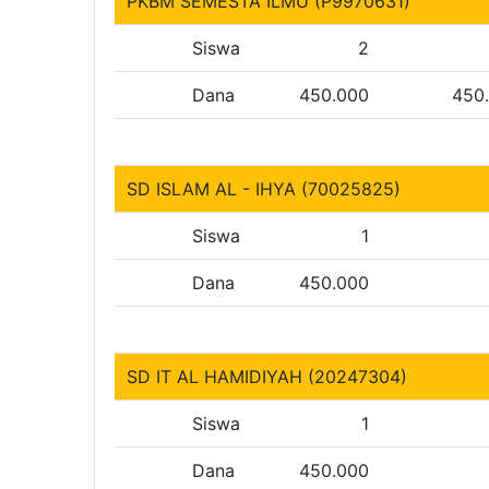
PKBM SEMESTA ILMU (P9970631)
Siswa
2
Dana
450.000
450
SD ISLAM AL - IHYA (70025825)
Siswa
1
Dana
450.000
SD IT AL HAMIDIYAH (20247304)
Siswa
1
Dana
450.000