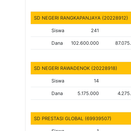
SD NEGERI RANGKAPANJAYA (20228912)
Siswa
241
Dana
102.600.000
87.075
SD NEGERI RAWADENOK (20228918)
Siswa
14
Dana
5.175.000
4.275
SD PRESTASI GLOBAL (69939507)