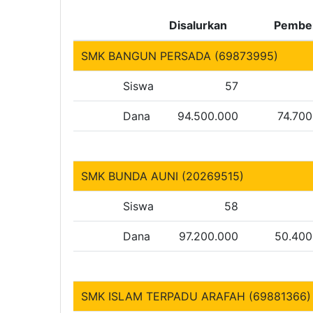
Disalurkan
Pembe
SMK BANGUN PERSADA (69873995)
Siswa
57
Dana
94.500.000
74.700
SMK BUNDA AUNI (20269515)
Siswa
58
Dana
97.200.000
50.400
SMK ISLAM TERPADU ARAFAH (69881366)