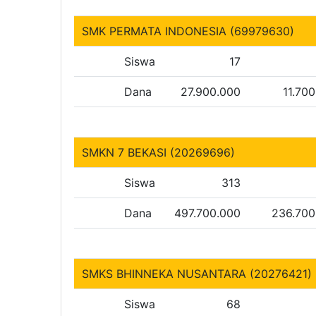
SMK PERMATA INDONESIA (69979630)
Siswa
17
Dana
27.900.000
11.70
SMKN 7 BEKASI (20269696)
Siswa
313
Dana
497.700.000
236.700
SMKS BHINNEKA NUSANTARA (20276421)
Siswa
68