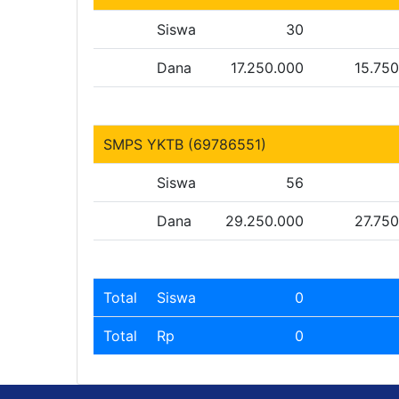
Siswa
30
Dana
17.250.000
15.75
SMPS YKTB (69786551)
Siswa
56
Dana
29.250.000
27.75
Total
Siswa
0
Total
Rp
0