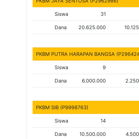
PKBM JAYA SENTOSA (P2962986)
Siswa
31
Dana
20.625.000
10.12
PKBM PUTRA HARAPAN BANGSA (P296424
Siswa
9
Dana
6.000.000
2.250
PKBM SIB (P9998763)
Siswa
14
Dana
10.500.000
4.50