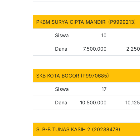
PKBM SURYA CIPTA MANDIRI (P9999213)
Siswa
10
Dana
7.500.000
2.250
SKB KOTA BOGOR (P9970685)
Siswa
17
Dana
10.500.000
10.12
SLB-B TUNAS KASIH 2 (20238478)