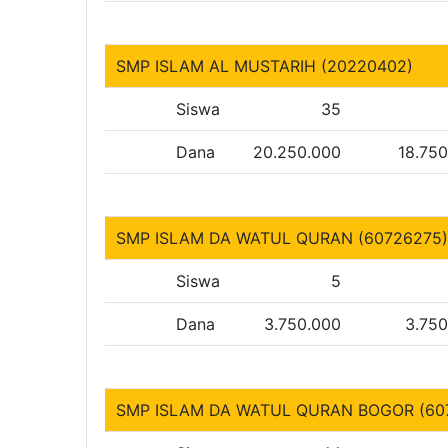
SMP ISLAM AL MUSTARIH (20220402)
Siswa
35
Dana
20.250.000
18.75
SMP ISLAM DA WATUL QURAN (60726275
Siswa
5
Dana
3.750.000
3.75
SMP ISLAM DA WATUL QURAN BOGOR (60