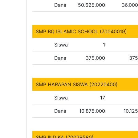
Dana
50.625.000
36.000
SMP BQ ISLAMIC SCHOOL (70040019)
Siswa
1
Dana
375.000
375
SMP HARAPAN SISWA (20220400)
Siswa
17
Dana
10.875.000
10.12
SMP INDIKA (70029580)