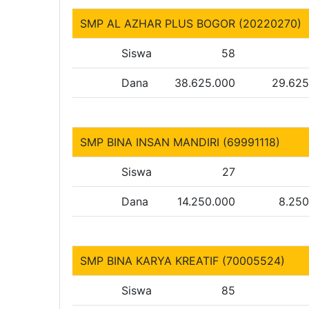
SMP AL AZHAR PLUS BOGOR (20220270)
Siswa
58
Dana
38.625.000
29.625
SMP BINA INSAN MANDIRI (69991118)
Siswa
27
Dana
14.250.000
8.250
SMP BINA KARYA KREATIF (70005524)
Siswa
85