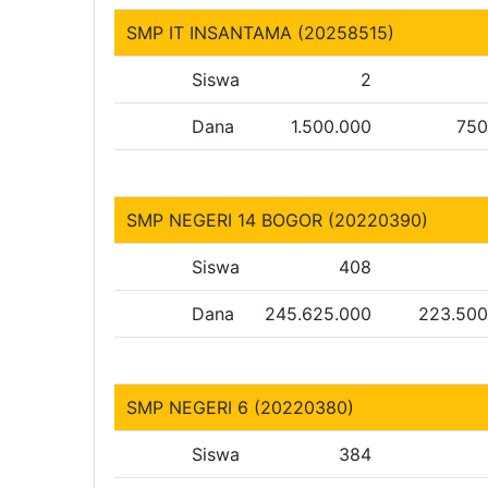
SMP IT INSANTAMA (20258515)
Siswa
2
Dana
1.500.000
750
SMP NEGERI 14 BOGOR (20220390)
Siswa
408
Dana
245.625.000
223.500
SMP NEGERI 6 (20220380)
Siswa
384