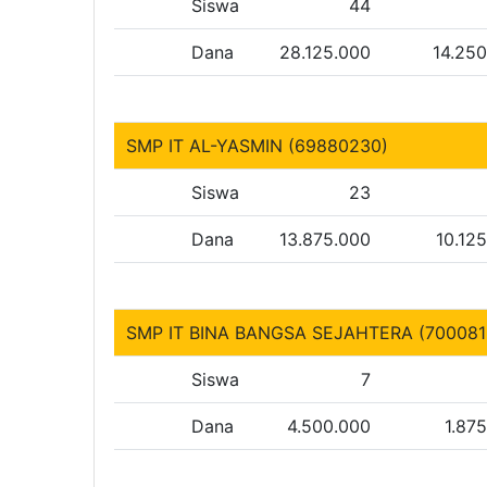
Siswa
44
Dana
28.125.000
14.25
SMP IT AL-YASMIN (69880230)
Siswa
23
Dana
13.875.000
10.12
SMP IT BINA BANGSA SEJAHTERA (700081
Siswa
7
Dana
4.500.000
1.87