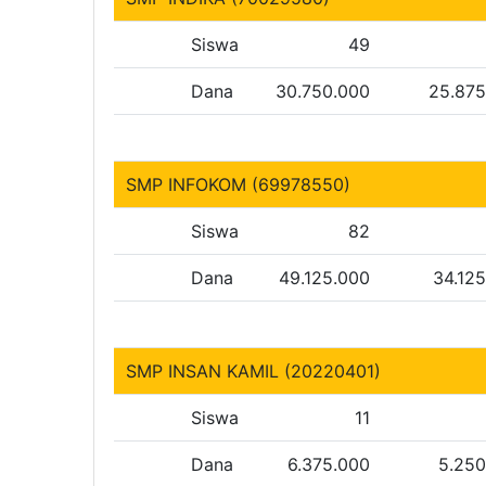
Siswa
49
Dana
30.750.000
25.875
SMP INFOKOM (69978550)
Siswa
82
Dana
49.125.000
34.12
SMP INSAN KAMIL (20220401)
Siswa
11
Dana
6.375.000
5.250