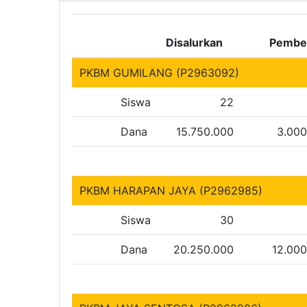
Disalurkan
Pembe
PKBM GUMILANG (P2963092)
Siswa
22
Dana
15.750.000
3.000
PKBM HARAPAN JAYA (P2962985)
Siswa
30
Dana
20.250.000
12.00