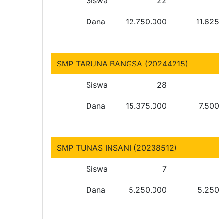
Siswa
22
Dana
12.750.000
11.62
SMP TARUNA BANGSA (20244215)
Siswa
28
Dana
15.375.000
7.50
SMP TUNAS INSANI (20238512)
Siswa
7
Dana
5.250.000
5.250