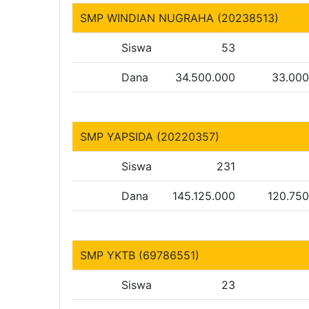
SMP WINDIAN NUGRAHA (20238513)
Siswa
53
Dana
34.500.000
33.000
SMP YAPSIDA (20220357)
Siswa
231
Dana
145.125.000
120.75
SMP YKTB (69786551)
Siswa
23