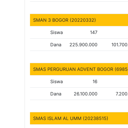
SMAN 3 BOGOR (20220332)
Siswa
147
Dana
225.900.000
101.700
SMAS PERGURUAN ADVENT BOGOR (6985
Siswa
16
Dana
26.100.000
7.200
SMAS ISLAM AL UMM (20238515)