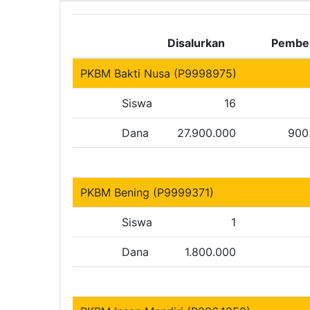
Disalurkan
Pembe
PKBM Bakti Nusa (P9998975)
Siswa
16
Dana
27.900.000
900
PKBM Bening (P9999371)
Siswa
1
Dana
1.800.000