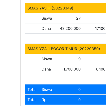
SMAS YASIH (20220349)
Siswa
27
Dana
43.200.000
17.10
SMAS YZA 1 BOGOR TIMUR (20220350)
Siswa
9
Dana
11.700.000
8.100
Total
Siswa
0
Total
Rp
0