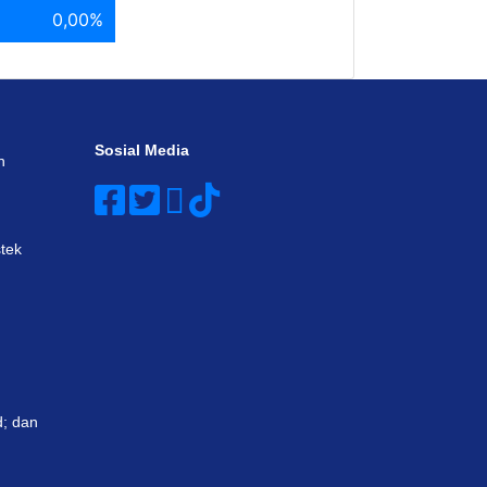
0,00%
Sosial Media
n
tek
; dan