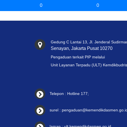
0
0
Gedung C Lantai 13, Jl. Jenderal Sudirma
Senayan, Jakarta Pusat 10270
Pengaduan terkait PIP melalui
Unit Layanan Terpadu (ULT) Kemdikbudris
Telepon : Hotline 177;
surel : pengaduan@kemendikdasmen.go.id
laman : ult.kemendikdasmen.go.id.