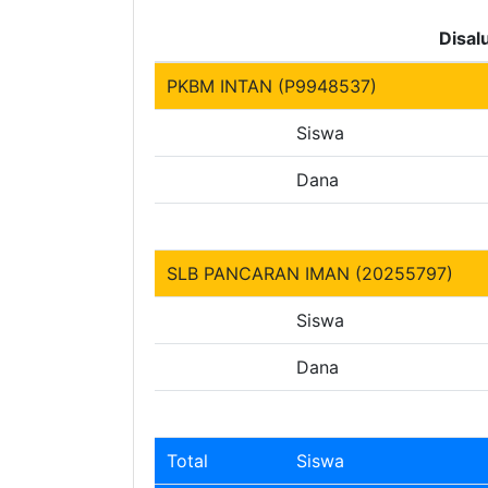
Disal
PKBM INTAN (P9948537)
Siswa
Dana
SLB PANCARAN IMAN (20255797)
Siswa
Dana
Total
Siswa