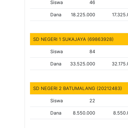
Siswa
46
Dana
18.225.000
17.325
SD NEGERI 1 SUKAJAYA (69863928)
Siswa
84
Dana
33.525.000
32.175
SD NEGERI 2 BATUMALANG (20212483)
Siswa
22
Dana
8.550.000
8.550