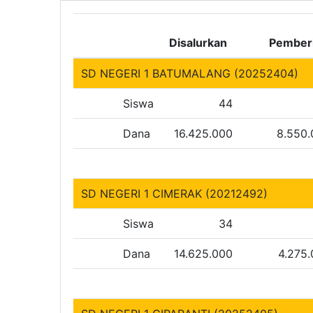
Disalurkan
Pember
SD NEGERI 1 BATUMALANG (20252404)
Siswa
44
Dana
16.425.000
8.550
SD NEGERI 1 CIMERAK (20212492)
Siswa
34
Dana
14.625.000
4.275