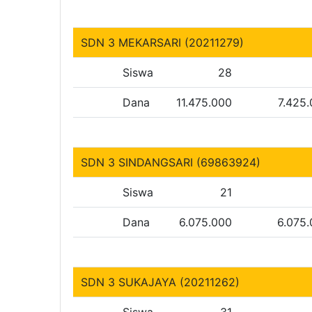
SDN 3 MEKARSARI (20211279)
Siswa
28
Dana
11.475.000
7.425
SDN 3 SINDANGSARI (69863924)
Siswa
21
Dana
6.075.000
6.075
SDN 3 SUKAJAYA (20211262)