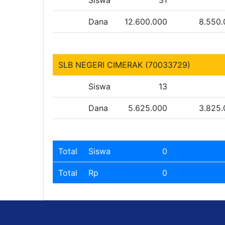
Siswa
31
Dana
12.600.000
8.550
SLB NEGERI CIMERAK (70033729)
Siswa
13
Dana
5.625.000
3.825
Total
Siswa
0
Total
Rp
0