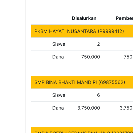
Disalurkan
Pember
PKBM HAYATI NUSANTARA (P9999412)
Siswa
2
Dana
750.000
750
SMP BINA BHAKTI MANDIRI (69875562)
Siswa
6
Dana
3.750.000
3.750