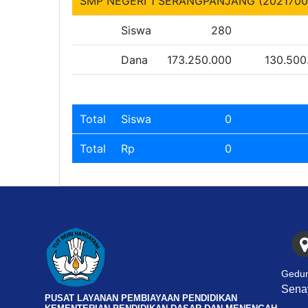
SMP NEGERI 1 SERANGPANJANG (2021700
Siswa
280
Dana
173.250.000
130.500
Total
Siswa
0
Total
Rp
0
Gedun
Senay
PUSAT LAYANAN PEMBIAYAAN PENDIDIKAN