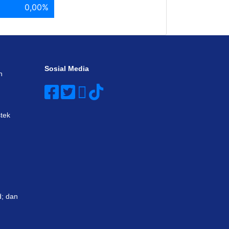
0,00%
Sosial Media
n
tek
; dan