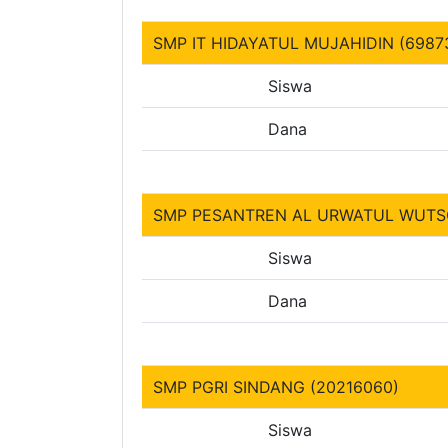
SMP IT HIDAYATUL MUJAHIDIN (6987
Siswa
Dana
SMP PESANTREN AL URWATUL WUTSQ
Siswa
Dana
SMP PGRI SINDANG (20216060)
Siswa