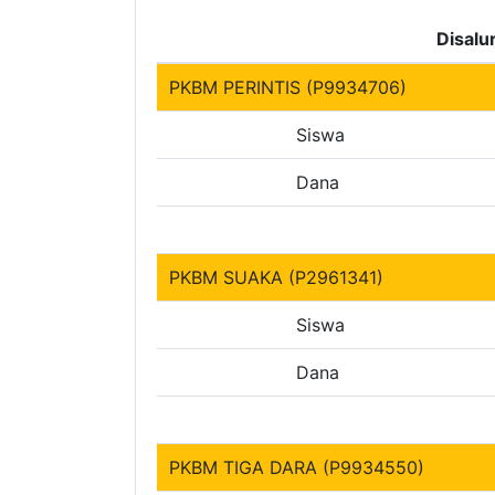
Disalu
PKBM PERINTIS (P9934706)
Siswa
Dana
PKBM SUAKA (P2961341)
Siswa
Dana
PKBM TIGA DARA (P9934550)