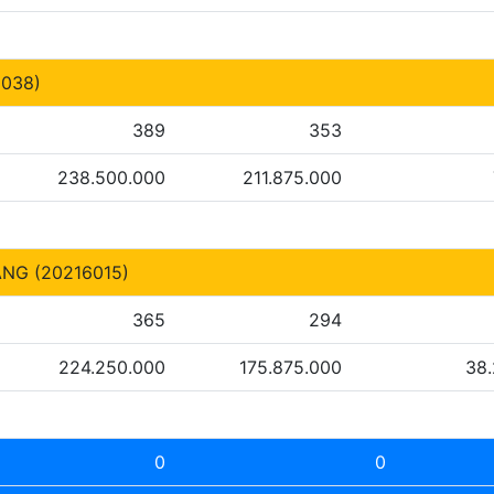
038)
389
353
238.500.000
211.875.000
NG (20216015)
365
294
224.250.000
175.875.000
38
0
0