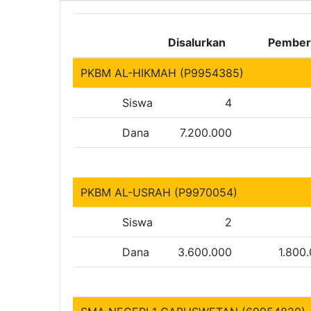
Disalurkan
Pember
PKBM AL-HIKMAH (P9954385)
Siswa
4
Dana
7.200.000
PKBM AL-USRAH (P9970054)
Siswa
2
Dana
3.600.000
1.800