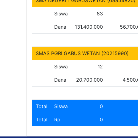
SMA NEGERI 1 GABUSWETAN (69954820)
Siswa
83
Dana
131.400.000
56.700
SMAS PGRI GABUS WETAN (20215990)
Siswa
12
Dana
20.700.000
4.500
Total
Siswa
0
Total
Rp
0