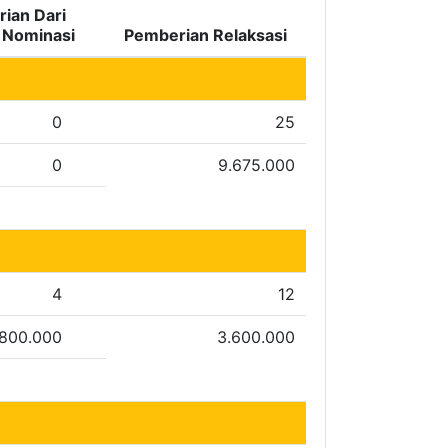
ian Dari
i Nominasi
Pemberian Relaksasi
0
25
0
9.675.000
4
12
.800.000
3.600.000