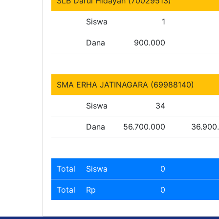
SLB Darul Hidayah (70029513)
Siswa
1
Dana
900.000
SMA ERHA JATINAGARA (69988140)
Siswa
34
Dana
56.700.000
36.900
Total
Siswa
0
Total
Rp
0