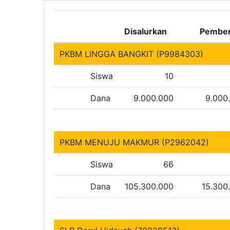
Disalurkan
Pember
PKBM LINGGA BANGKIT (P9984303)
Siswa
10
Dana
9.000.000
9.000
PKBM MENUJU MAKMUR (P2962042)
Siswa
66
Dana
105.300.000
15.300