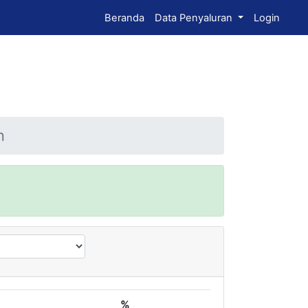
Beranda
Data Penyaluran
Login
n
%