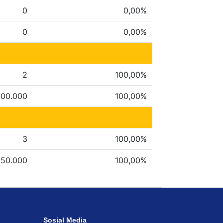
0
0,00%
0
0,00%
2
100,00%
500.000
100,00%
3
100,00%
250.000
100,00%
Sosial Media