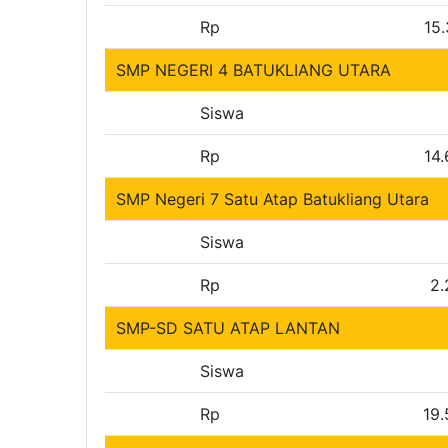
Rp
15
SMP NEGERI 4 BATUKLIANG UTARA
Siswa
Rp
14
SMP Negeri 7 Satu Atap Batukliang Utara
Siswa
Rp
2.
SMP-SD SATU ATAP LANTAN
Siswa
Rp
19