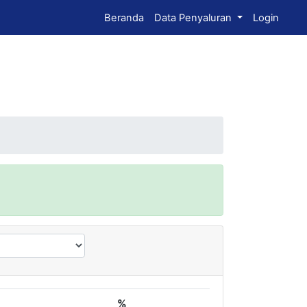
Beranda
Data Penyaluran
Login
%