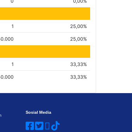
0
0,00%
1
25,00%
50.000
25,00%
1
33,33%
50.000
33,33%
Sosial Media
n